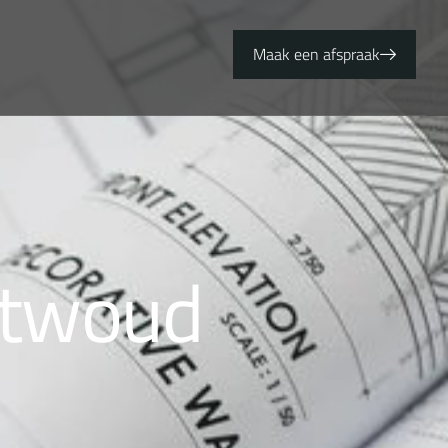
Maak een afspraak
t
w
o
u
d