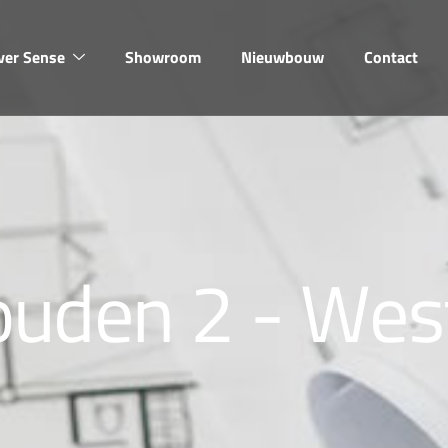
ver Sense
Showroom
Nieuwbouw
Contact
o
u
d
e
n
2
-
W
e
s