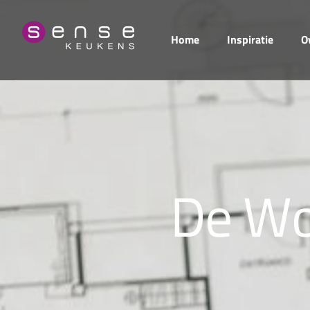
Home
Inspiratie
O
D
e
W