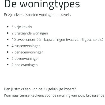
D
e
w
o
n
i
n
g
t
y
p
e
s
Er zijn diverse soorten woningen en kavels!
5 vrije kavels
2 vrijstaande woningen
10 twee-onder-één-kapwoningen (waarvan 6 geschakeld)
4 tussenwoningen
7 benedenwoningen
7 bovenwoningen
2 hoekwoningen
Ben jij straks één van de 37 gelukkige kopers?
Kom naar Sense Keukens voor de invulling van jouw bijpassend