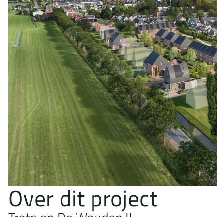
O
v
e
r
d
i
t
p
r
o
j
e
c
t