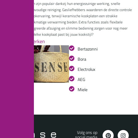
Inductiekookplaten zijn populair dankzij hun energiezuinige werking, snelle
opwarming en eenvoudige reiniging. Gasliefhebbers waarderen de directe controle
en authentieke kookervaring, terwijl
keramische kookplaten
een strakke
uitstraling en gelijkmatige verwarming bieden. Extra functies zoals flexibele
kookzones, geïntegreerde afzuiging en slimme bediening zorgen voor nog meer
gebruiksgemak. Welke kookplaat past bij jouw kookstijl?
Onze merken
Bertazonni
Bora
Electrolux
AEG
Miele
Volg ons op
social media