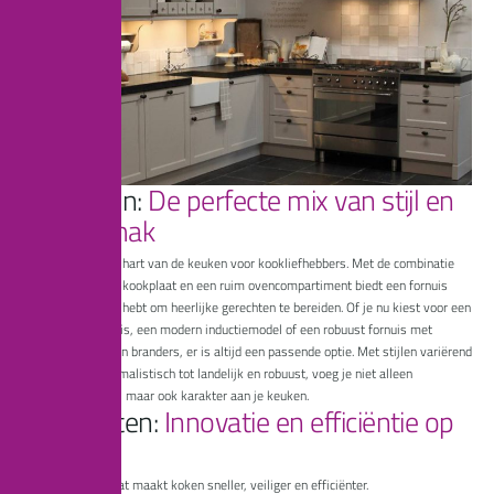
F
o
r
n
u
i
z
e
n
:
D
e
p
e
r
f
e
c
t
e
m
i
x
v
a
n
s
t
i
j
l
e
n
k
o
o
k
g
e
m
a
k
Een fornuis is het hart van de keuken voor kookliefhebbers. Met de combinatie
van een krachtige kookplaat en een ruim ovencompartiment biedt een fornuis
alles wat je nodig hebt om heerlijke gerechten te bereiden. Of je nu kiest voor een
klassiek gasfornuis
, een
modern inductiemodel
of een robuust fornuis met
meerdere ovens en branders, er is altijd een passende optie. Met stijlen variërend
van strak en minimalistisch tot landelijk en robuust, voeg je niet alleen
functionaliteit toe, maar ook karakter aan je keuken.
K
o
o
k
p
l
a
t
e
n
:
I
n
n
o
v
a
t
i
e
e
n
e
f
f
i
c
i
ë
n
t
i
e
o
p
m
a
a
t
De juiste kookplaat
maakt koken sneller, veiliger en efficiënter.