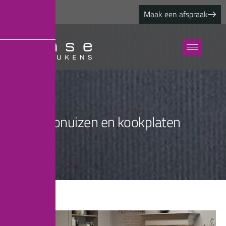
Maak een afspraak
F
o
n
u
i
z
e
n
e
n
k
o
o
k
p
l
a
t
e
n