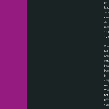
en
laat
zon
van
de
maa
11.
17.
Voo
het
opd
van
insp
ben
je
alti
wel
Voo
het
offr
van