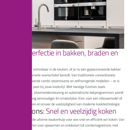
O
v
e
n
s
:
P
e
r
f
e
c
t
i
e
i
n
b
a
k
k
e
n
,
b
r
a
d
e
n
e
n
g
r
i
l
l
e
n
Een goede oven is onmisbaar in de keuken, of je nu een gepassioneerde bakker
bent of graag een snelle ovenschotel bereidt. Van traditionele conventionele
ovens tot geavanceerde combi-stoomovens en
zelfreinigende modellen
– er is
altijd een oven die past bij jouw kookstijl. Met handige functies zoals
heteluchtcirculatie, stoomondersteuning en automatische bakprogramma’s wordt
koken en bakken nog eenvoudiger én smakelijker. Kies voor een inbouwmodel of
een vrijstaande oven en ervaar de veelzijdigheid van
moderne kooktechnologie
.
M
a
g
n
e
t
r
o
n
s
:
S
n
e
l
e
n
v
e
e
l
z
i
j
d
i
g
k
o
k
e
n
Een magnetron is de ultieme keukenhulp voor wie snel en efficiënt wil koken. Van
eenvoudige modellen voor opwarmen en ontdooien tot combimagnetrons met