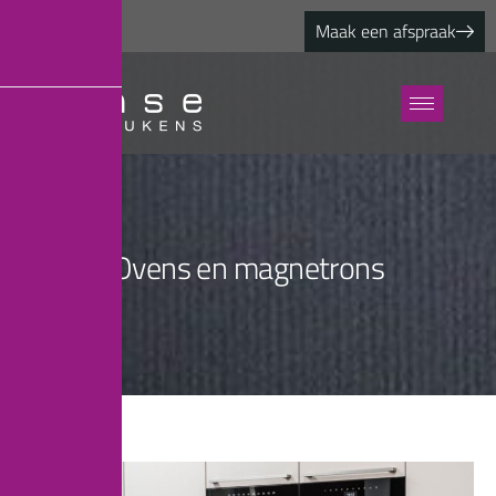
Maak een afspraak
O
v
e
n
s
e
n
m
a
g
n
e
t
r
o
n
s