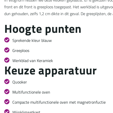
front en dit front is greeploos toegepast. Het werkblad is uitge
dun gehouden, zelfs 1,2 cm dikte in dit geval. De greeplijsten, d
H
o
o
g
t
e
p
u
n
t
e
n
Sprekende kleur blauw
Greeploos
Werkblad van Keramiek
K
e
u
z
e
a
p
p
a
r
a
t
u
u
r
Quooker
Multifunctionele oven
Compacte multifunctionele oven met magnetronfuctie
Wijnklimaatkast