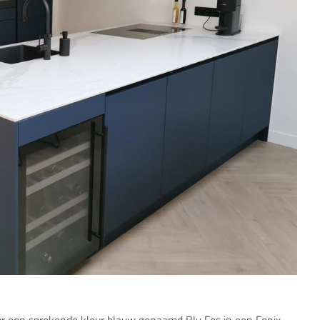
r een sprekende kleur blauw genaamd Blu Fes in een Fenix