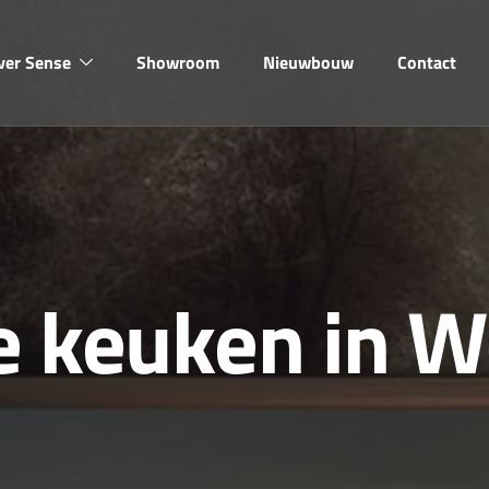
ver Sense
Showroom
Nieuwbouw
Contact
e
k
e
u
k
e
n
i
n
W