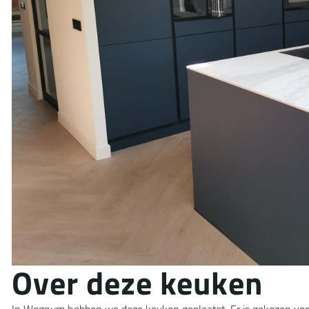
O
v
e
r
d
e
z
e
k
e
u
k
e
n
In Wognum hebben we deze keuken geplaatst. Er is gekozen voo