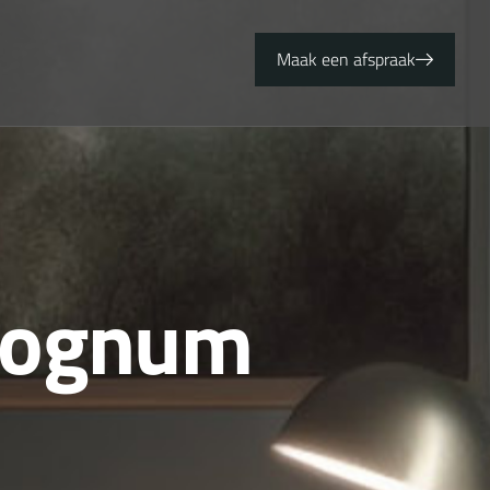
Maak een afspraak
o
g
n
u
m