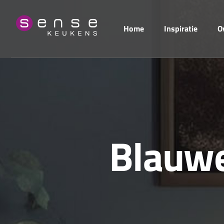
Home
Inspiratie
O
B
l
a
u
w