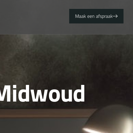
Maak een afspraak
M
i
d
w
o
u
d