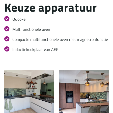
K
e
u
z
e
a
p
p
a
r
a
t
u
u
r
Quooker
Multifunctionele oven
Compacte multifunctionele oven met magnetronfunctie
Inductiekookplaat van AEG