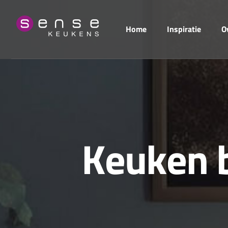
Home
Inspiratie
O
K
e
u
k
e
n