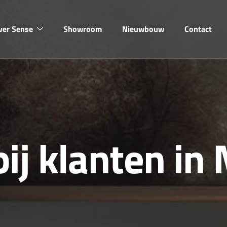
ver Sense
Showroom
Nieuwbouw
Contact
b
i
j
k
l
a
n
t
e
n
i
n