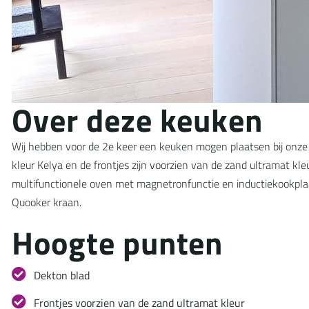
O
v
e
r
d
e
z
e
k
e
u
k
e
n
Wij hebben voor de 2e keer een keuken mogen plaatsen bij onze
kleur Kelya en de frontjes zijn voorzien van de zand ultramat kl
multifunctionele oven met magnetronfunctie en inductiekookpla
Quooker kraan.
H
o
o
g
t
e
p
u
n
t
e
n
Dekton blad
Frontjes voorzien van de zand ultramat kleur