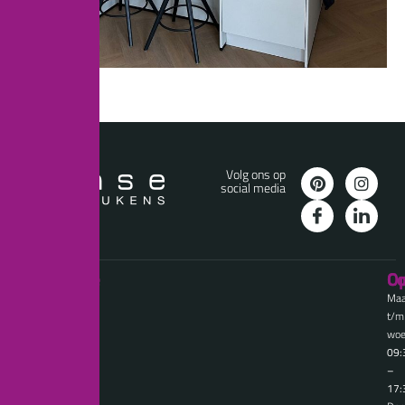
Volg ons op
social media
Informatie
Diensten
Co
Op
Maa
t/m
woe
09:
–
17: