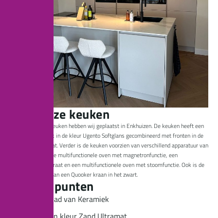
O
v
e
r
d
e
z
e
k
e
u
k
e
n
Deze geweldige keuken hebben wij geplaatst in Enkhuizen. De keuken heeft een
blad van keramiek in de kleur Ugento Softglans gecombineerd met fronten in de
kleur zand ultramat. Verder is de keuken voorzien van verschillend apparatuur van
AEG, een compacte multifunctionele oven met magnetronfunctie, een
inbouwkoffieapparaat en een multifunctionele oven met stoomfunctie. Ook is de
keuken voorzien van een Quooker kraan in het zwart.
H
o
o
g
t
e
p
u
n
t
e
n
Keukenblad van Keramiek
Fronten in kleur Zand Ultramat