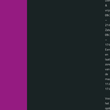
Don
&
vrij
09:
–
21:
Zat
09:
–
17:
Eer
en
laat
zon
van
de
maa
11.
17.
Voo
het
opd