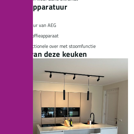
K
e
u
z
e
a
p
p
a
r
a
t
u
u
r
Quooker
Apparatuur van AEG
Inbouwkoffieapparaat
Multifunctionele over met stoomfunctie
F
o
t
o
'
s
v
a
n
d
e
z
e
k
e
u
k
e
n