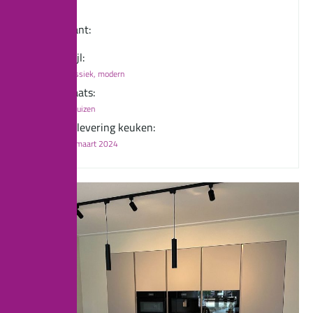
Klant:
Stijl:
Klassiek, modern
Plaats:
Enkuizen
Oplevering keuken:
23 maart 2024