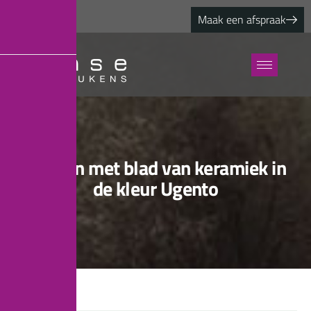
Maak een afspraak
K
e
u
k
e
n
m
e
t
b
l
a
d
v
a
n
k
e
r
a
m
i
e
k
i
n
d
e
k
l
e
u
r
U
g
e
n
t
o