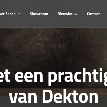
ver Sense
Showroom
Nieuwbouw
Contact
e
t
e
e
n
p
r
a
c
h
t
i
v
a
n
D
e
k
t
o
n