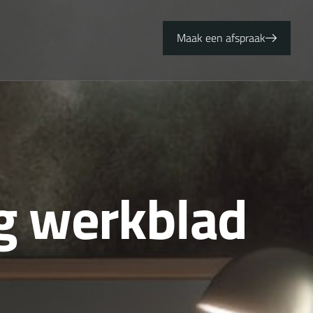
Maak een afspraak
g
w
e
r
k
b
l
a
d