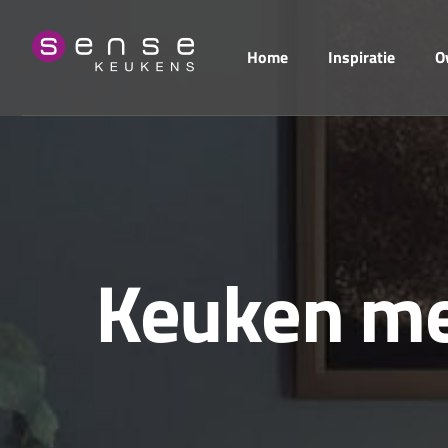
Home
Inspiratie
O
K
e
u
k
e
n
m