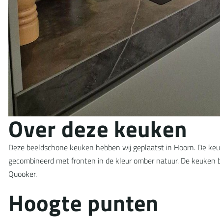
O
v
e
r
d
e
z
e
k
e
u
k
e
n
Deze beeldschone keuken hebben wij geplaatst in Hoorn. De keuk
gecombineerd met fronten in de kleur omber natuur. De keuken 
Quooker.
H
o
o
g
t
e
p
u
n
t
e
n