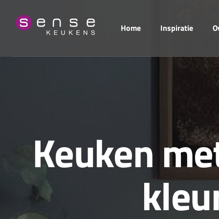
Home
Inspiratie
O
K
e
u
k
e
n
m
e
k
l
e
u