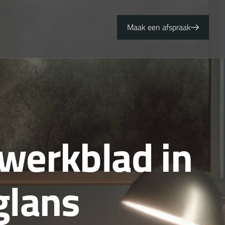
Maak een afspraak
w
e
r
k
b
l
a
d
i
n
g
l
a
n
s