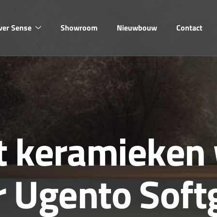
ver Sense
Showroom
Nieuwbouw
Contact
t
k
e
r
a
m
i
e
k
e
n
r
U
g
e
n
t
o
S
o
f
t