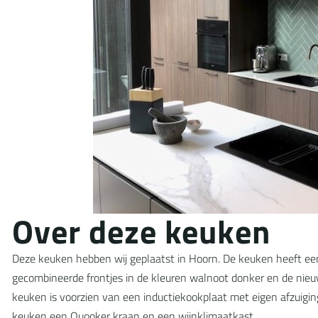
O
v
e
r
d
e
z
e
k
e
u
k
e
n
Deze keuken hebben wij geplaatst in Hoorn. De keuken heeft ee
gecombineerde frontjes in de kleuren walnoot donker en de nieuw
keuken is voorzien van een inductiekookplaat met eigen afzuigin
keuken een Quooker kraan en een wijnklimaatkast.