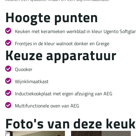
H
o
o
g
t
e
p
u
n
t
e
n
Keuken met keramieken werkblad in kleur Ugento Softgla
Frontjes in de kleur walnoot donker en Greige
K
e
u
z
e
a
p
p
a
r
a
t
u
u
r
Quooker
Wijnklimaatkast
Inductiekookplaat met eigen afzuiging van AEG
Multifunctionele oven van AEG
F
o
t
o
'
s
v
a
n
d
e
z
e
k
e
u
k