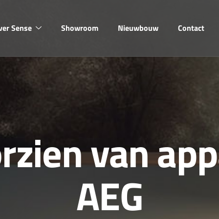
ver Sense
Showroom
Nieuwbouw
Contact
o
r
z
i
e
n
v
a
n
a
p
p
A
E
G