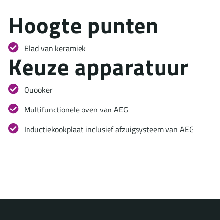
H
o
o
g
t
e
p
u
n
t
e
n
Blad van keramiek
K
e
u
z
e
a
p
p
a
r
a
t
u
u
r
Quooker
Multifunctionele oven van AEG
Inductiekookplaat inclusief afzuigsysteem van AEG