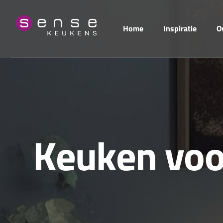
Home
Inspiratie
O
K
e
u
k
e
n
v
o