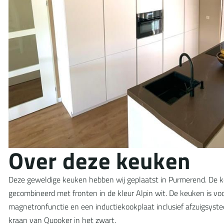
O
v
e
r
d
e
z
e
k
e
u
k
e
n
Deze geweldige keuken hebben wij geplaatst in Purmerend. De ke
gecombineerd met fronten in de kleur Alpin wit. De keuken is v
magnetronfunctie en een inductiekookplaat inclusief afzuigsyst
kraan van Quooker in het zwart.