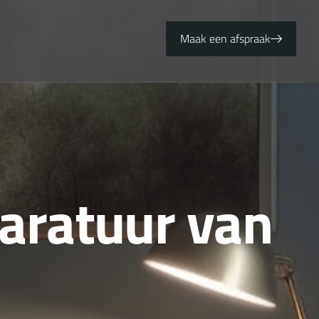
Maak een afspraak
a
r
a
t
u
u
r
v
a
n